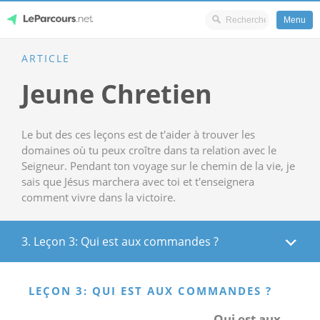
Menu
Skip
ARTICLE
LeParcours.net
to
Jeune Chretien
content
Le but des ces leçons est de t'aider à trouver les
domaines où tu peux croître dans ta relation avec le
Seigneur. Pendant ton voyage sur le chemin de la vie, je
sais que Jésus marchera avec toi et t'enseignera
comment vivre dans la victoire.
3. Leçon 3: Qui est aux commandes ?
LEÇON 3: QUI EST AUX COMMANDES ?
Qui est aux