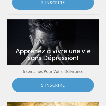
S'INSCRIRE
Apprenez à vivre une vie
sans Dépression!
6 semaines Pour Votre Délivrance
S'INSCRIRE