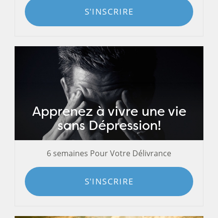
S'INSCRIRE
Apprenez à vivre une vie
sans Dépression!
6 semaines Pour Votre Délivrance
S'INSCRIRE