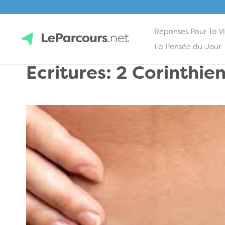
Réponses Pour Ta V
Skip
La Pensée du Jour
to
Écritures: 2 Corinthie
content
LeParcours.net