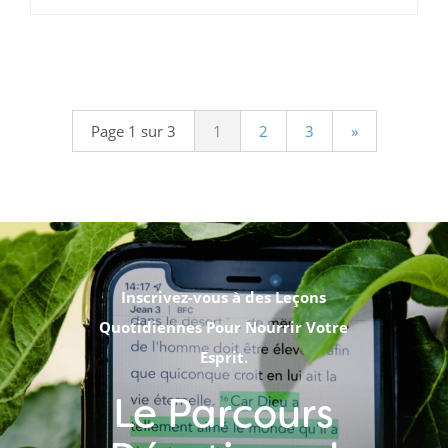
.
Page 1 sur 3
1
2
3
»
Inscrivez-vous à des Leçons
Quotidiennes Pour Nourrir Votre
Esprit.
Le Parcours