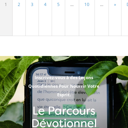
1
2
3
4
5
…
10
…
»
Inscrivez-vous à des Leçons
Quotidiennes Pour Nourrir Votre
Esprit.
Le Parcours
Dévotionnel