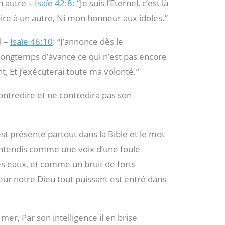
un autre –
Isaïe 42:8
: “Je suis l’Éternel, c’est là
re à un autre, Ni mon honneur aux idoles.”
l –
Isaïe 46:10
: “J’annonce dès le
longtemps d’avance ce qui n’est pas encore
t, Et j’exécuterai toute ma volonté.”
ontredire et ne contredira pas son
st présente partout dans la Bible et le mot
’entendis comme une voix d’une foule
 eaux, et comme un bruit de forts
neur notre Dieu tout puissant est entré dans
a mer, Par son intelligence il en brise