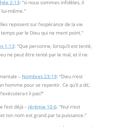
thée 2:13
: “si nous sommes infidèles, il
r lui-même.”
elles reposent sur l’espérance de la vie
 temps par le Dieu qui ne ment point.”
es 1:13
: “Que personne, lorsqu’il est tenté,
eu ne peut être tenté par le mal, et il ne
amentale –
Nombres 23:19
: “Dieu n’est
n homme pour se repentir. Ce qu’il a dit,
 l’exécutera-t il pas?”
e l’est déjà –
Jérémie 10:6
: “Nul n’est
, et ton nom est grand par ta puissance.”