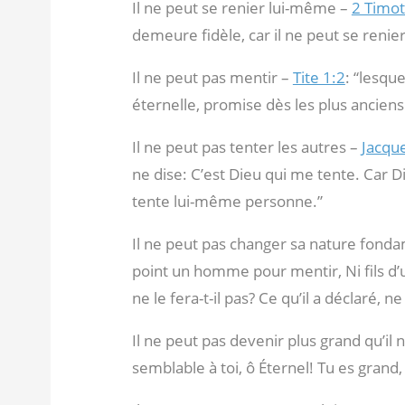
Il ne peut se renier lui-même –
2 Timo
demeure fidèle, car il ne peut se renie
Il ne peut pas mentir –
Tite 1:2
: “lesqu
éternelle, promise dès les plus anciens
Il ne peut pas tenter les autres –
Jacqu
ne dise: C’est Dieu qui me tente. Car Di
tente lui-même personne.”
Il ne peut pas changer sa nature fond
point un homme pour mentir, Ni fils d’u
ne le fera-t-il pas? Ce qu’il a déclaré, ne
Il ne peut pas devenir plus grand qu’il n
semblable à toi, ô Éternel! Tu es grand