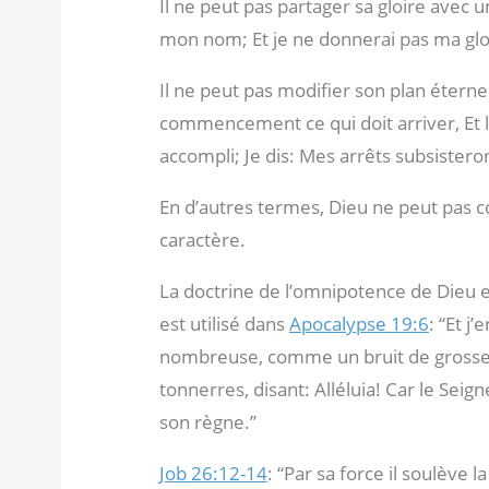
Il ne peut pas partager sa gloire avec 
mon nom; Et je ne donnerai pas ma gloi
Il ne peut pas modifier son plan éterne
commencement ce qui doit arriver, Et 
accompli; Je dis: Mes arrêts subsisteron
En d’autres termes, Dieu ne peut pas c
caractère.
La doctrine de l’omnipotence de Dieu e
est utilisé dans
Apocalypse 19:6
: “Et j
nombreuse, comme un bruit de grosses
tonnerres, disant: Alléluia! Car le Seig
son règne.”
Job 26:12-14
: “Par sa force il soulève l