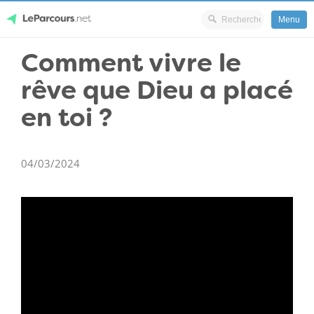
Menu
Skip
Comment vivre le
LeParcours.net
to
rêve que Dieu a placé
content
en toi ?
04/03/2024