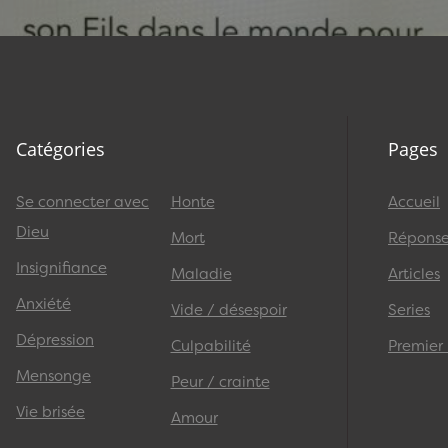
Catégories
Pages
Se connecter avec
Honte
Accueil
Dieu
Mort
Réponses
Insignifiance
Maladie
Articles
Anxiété
Vide / désespoir
Series
Dépression
Culpabilité
Premier
Mensonge
Peur / crainte
Vie brisée
Amour