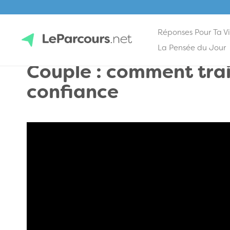
Réponses Pour Ta V
Skip
La Pensée du Jour
to
Couple : comment trai
content
LeParcours.net
confiance