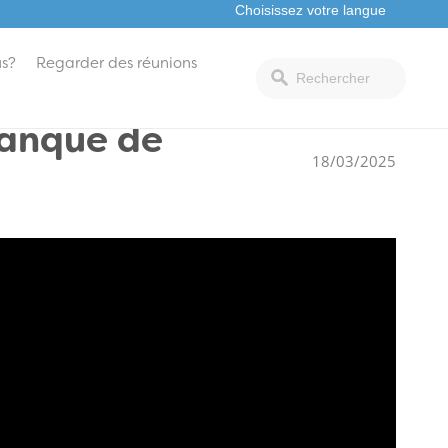
s?
Regarder des réunions
manque de
18/03/2025