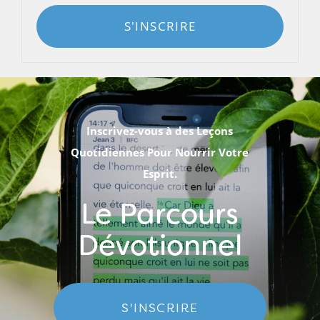
S'INSCRIRE
Inscrivez-vous à des Leçons
Quotidiennes Pour Nourrir Votre
Esprit.
Le Parcours
Dévotionnel
S'INSCRIRE