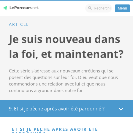
Menu
Skip
ARTICLE
LeParcours.net
to
Je suis nouveau dans
content
la foi, et maintenant?
Cette série s'adresse aux nouveaux chrétiens qui se
posent des questions sur leur foi. Dieu veut que nous
commencions une relation avec lui et que nous
continuions à grandir dans notre foi !
9. Et si je pèche après avoir été pardonné ?
ET SI JE PÈCHE APRÈS AVOIR ÉTÉ