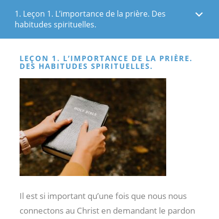
1. Leçon 1. L’importance de la prière. Des
habitudes spirituelles.
LEÇON 1. L’IMPORTANCE DE LA PRIÈRE.
DES HABITUDES SPIRITUELLES.
Il est si important qu’une fois que nous nous
connectons au Christ en demandant le pardon