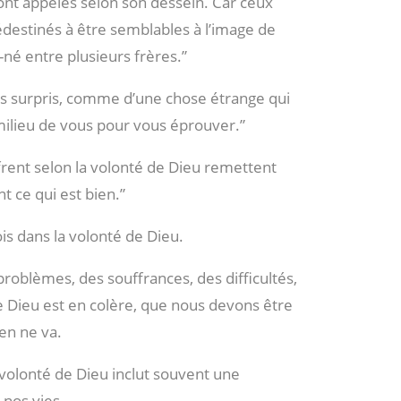
ont appelés selon son dessein. Car ceux
prédestinés à être semblables à l’image de
r-né entre plusieurs frères.”
as surpris, comme d’une chose étrange qui
 milieu de vous pour vous éprouver.”
frent selon la volonté de Dieu remettent
t ce qui est bien.”
is dans la volonté de Dieu.
roblèmes, des souffrances, des difficultés,
 Dieu est en colère, que nous devons être
en ne va.
a volonté de Dieu inclut souvent une
 nos vies.