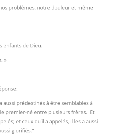
e nos problèmes, notre douleur et même
s enfants de Dieu.
. »
réponse:
s a aussi prédestinés à être semblables à
t le premier-né entre plusieurs frères.
Et
pelés; et ceux qu’il a appelés, il les a aussi
 aussi glorifiés.”