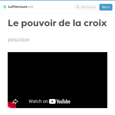
Menu
Skip
Le pouvoir de la croix
LeParcours.net
to
content
20/02/2024