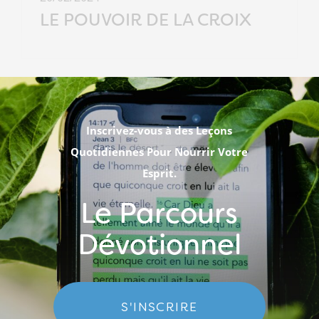
LE POUVOIR DE LA CROIX
Inscrivez-vous à des Leçons
Quotidiennes Pour Nourrir Votre
Esprit.
Le Parcours
Dévotionnel
S'INSCRIRE