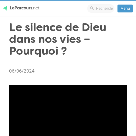
Menu
Skip
Le silence de Dieu
LeParcours.net
to
dans nos vies –
content
Pourquoi ?
06/06/2024