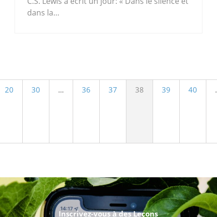
C.S. Lewis a écrit un jour: « Dans le silence et
dans la…
.
20
30
…
36
37
38
39
40
Inscrivez-vous à des Leçons