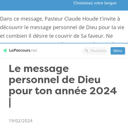
Dans ce message, Pasteur Claude Houde t'invite à
découvrir le message personnel de Dieu pour ta vie
et combien Il désire te couvrir de Sa faveur. Ne
commence pas cette année sans prendre part à tout
Menu
ce que Dieu a en réserve pour toi!
Skip
Le message
LeParcours.net
to
personnel de Dieu
content
pour ton année 2024
|
19/02/2024