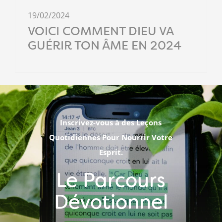
19/02/2024
VOICI COMMENT DIEU VA
GUÉRIR TON ÂME EN 2024
Inscrivez-vous à des Leçons
Quotidiennes Pour Nourrir Votre
Esprit.
Le Parcours
Dévotionnel