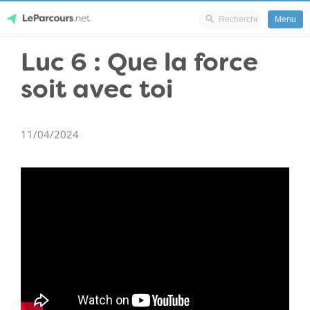
Menu
Skip
Luc 6 : Que la force
LeParcours.net
to
soit avec toi
content
11/04/2024