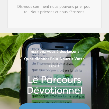
Dis-nous comment nous pouvons prier pour
toi. Nous prierons et nous t'écrirons.
Inscrivez-vous à des Leçons
Quotidiennes Pour Nourrir Votre
Esprit.
Le Parcours
Dévotionnel