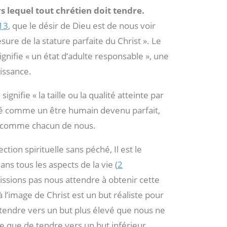
rs lequel tout chrétien doit tendre.
13
, que le désir de Dieu est de nous voir
esure de la stature parfaite du Christ ». Le
nifie « un état d’adulte responsable », une
issance.
gnifie « la taille ou la qualité atteinte par
s né comme un être humain devenu parfait,
r comme chacun de nous.
tion spirituelle sans péché, Il est le
ns tous les aspects de la vie (
2
issions pas nous attendre à obtenir cette
à l’image de Christ est un but réaliste pour
e tendre vers un but plus élevé que nous ne
 que de tendre vers un but inférieur.