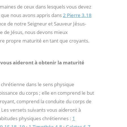
maines de ceux dans lesquels vous devez
t que nous avons appris dans
2 Pierre 3.18
ance de notre Seigneur et Sauveur Jésus-
vie de Jésus, nous devons mieux
re propre maturité en tant que croyants.
i vous aideront à obtenir la maturité
 chrétienne dans le sens physique
ssance du corps ; elle en comprend le but
royant, comprend la conduite du corps de
. Les versets suivants vous aideront à
habitudes physiques chrétiennes :
1
.9-15
,
18- 19
;
1 Timothée 4.8
;
Galates 6.7-