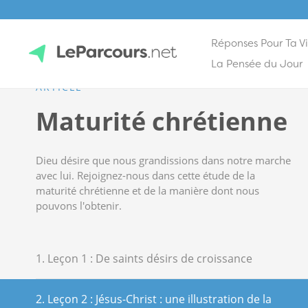
Réponses Pour Ta V
Skip
La Pensée du Jour
to
ARTICLE
content
LeParcours.net
Maturité chrétienne
Dieu désire que nous grandissions dans notre marche
avec lui. Rejoignez-nous dans cette étude de la
maturité chrétienne et de la manière dont nous
pouvons l'obtenir.
1. Leçon 1 : De saints désirs de croissance
2. Leçon 2 : Jésus-Christ : une illustration de la