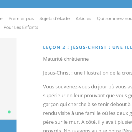
ie
Premier pas
Sujets d’étude
Articles
Qui sommes-nou
Pour Les Enfants
LEÇON 2 : JÉSUS-CHRIST : UNE 
Maturité chrétienne
Jésus-Christ : une Illustration de la cro
Vous souvenez-vous du jour où vous avez
supérieur en leur prouvant que vous gr
garçon qui cherche à se tenir debout à
rendu visite à une famille où les deux 
père sur le mur. A côté, il y avait plu
progrès. Nous avons vu que notre Père