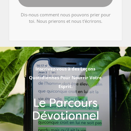
Dis-nous comment nous pouvons prier pour
toi. Nous prierons et nous t'écrirons.
Inscrivez-vous à des Leçons
Quotidiennes Pour Nourrir Votre
Esprit.
Le Parcours
Dévotionnel