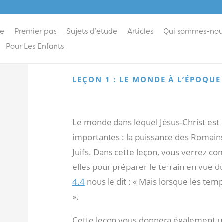
ie
Premier pas
Sujets d’étude
Articles
Qui sommes-nou
Pour Les Enfants
LEÇON 1 : LE MONDE À L’ÉPOQU
Le monde dans lequel Jésus-Christ est n
importantes : la puissance des Romains,
Juifs. Dans cette leçon, vous verrez c
elles pour préparer le terrain en vue d
4.4
nous le dit : « Mais lorsque les tem
».
Cette leçon vous donnera également 