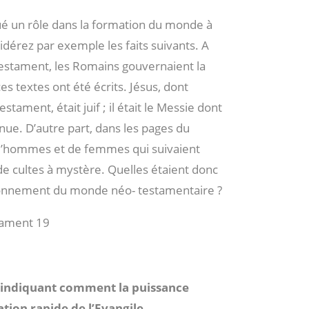
oué un rôle dans la formation du monde à
érez par exemple les faits suivants. A
estament, les Romains gouvernaient la
ces textes ont été écrits. Jésus, dont
stament, était juif ; il était le Messie dont
nue. D’autre part, dans les pages du
 d’hommes et de femmes qui suivaient
de cultes à mystère. Quelles étaient donc
açonnement du monde néo- testamentaire ?
tament 19
s indiquant comment la puissance
tion rapide de l’Evangile.