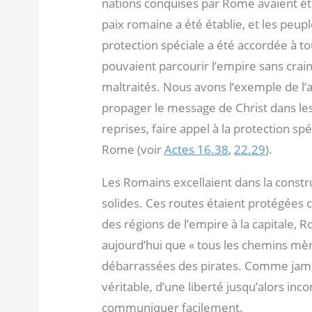
nations conquises par Rome avaient é
paix romaine a été établie, et les peup
protection spéciale a été accordée à t
pouvaient parcourir l’empire sans crai
maltraités. Nous avons l’exemple de l’a
propager le message de Christ dans les 
reprises, faire appel à la protection spé
Rome (voir
Actes 16.38
,
22.29
).
Les Romains excellaient dans la constr
solides. Ces routes étaient protégées co
des régions de l’empire à la capitale, 
aujourd’hui que « tous les chemins mè
débarrassées des pirates. Comme jamai
véritable, d’une liberté jusqu’alors inc
communiquer facilement.