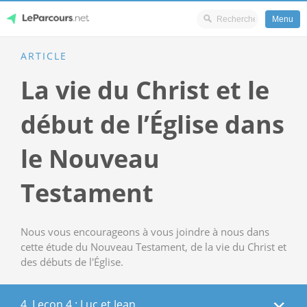
Menu
Skip
ARTICLE
LeParcours.net
to
La vie du Christ et le
content
début de l’Église dans
le Nouveau
Testament
Nous vous encourageons à vous joindre à nous dans
cette étude du Nouveau Testament, de la vie du Christ et
des débuts de l'Église.
4. Leçon 4 : Luc et Jean