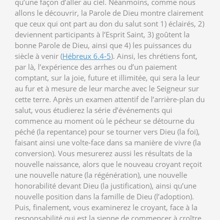
qu’une façon d’aller au ciel. Néanmoins, comme nous
allons le découvrir, la Parole de Dieu montre clairement
que ceux qui ont part au don du salut sont 1) éclairés, 2)
deviennent participants à l’Esprit Saint, 3) goûtent la
bonne Parole de Dieu, ainsi que 4) les puissances du
siècle à venir (
Hébreux 6.4-5
). Ainsi, les chrétiens font,
par là, l’expérience des arrhes ou d’un paiement
comptant, sur la joie, future et illimitée, qui sera la leur
au fur et à mesure de leur marche avec le Seigneur sur
cette terre. Après un examen attentif de l’arrière-plan du
salut, vous étudierez la série d’événements qui
commence au moment où le pécheur se détourne du
péché (la repentance) pour se tourner vers Dieu (la foi),
faisant ainsi une volte-face dans sa manière de vivre (la
conversion). Vous mesurerez aussi les résultats de la
nouvelle naissance, alors que le nouveau croyant reçoit
une nouvelle nature (la régénération), une nouvelle
honorabilité devant Dieu (la justification), ainsi qu’une
nouvelle position dans la famille de Dieu (l’adoption).
Puis, finalement, vous examinerez le croyant, face à la
responsabilité qui est la sienne de commencer à croître