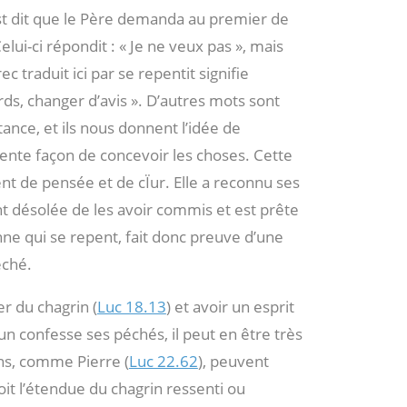
 est dit que le Père demanda au premier de
 Celui-ci répondit : « Je ne veux pas », mais
ec traduit ici par se repentit signifie
ds, changer d’avis ». D’autres mots sont
tance, et ils nous donnent l’idée de
rente façon de concevoir les choses. Cette
 de pensée et de cÏur. Elle a reconnu ses
nt désolée de les avoir commis et est prête
nne qui se repent, fait donc preuve d’une
éché.
r du chagrin (
Luc 18.13
) et avoir un esprit
un confesse ses péchés, il peut en être très
ins, comme Pierre (
Luc 22.62
), peuvent
t l’étendue du chagrin ressenti ou