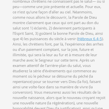
nombreux chrétiens ne connaissent pas le salut— ou si
peu—comme une joie présente et actuelle. Pour eux,
ce n’est qu’une façon d’aller au ciel. Néanmoins,
comme nous allons le découvrir, la Parole de Dieu
montre clairement que ceux qui ont part au don du
salut sont 1) éclairés, 2) deviennent participants à
l’Esprit Saint, 3) goûtent la bonne Parole de Dieu, ainsi
que 4) les puissances du siècle à venir (
Hébreux 6.4-5
).
Ainsi, les chrétiens font, par là, l’expérience des arrhes
ou d’un paiement comptant, sur la joie, future et
illimitée, qui sera la leur au fur et à mesure de leur
marche avec le Seigneur sur cette terre. Après un
examen attentif de l’arrière-plan du salut, vous
étudierez la série d’événements qui commence au
moment où le pécheur se détourne du péché (la
repentance) pour se tourner vers Dieu (la foi), faisant
ainsi une volte-face dans sa manière de vivre (la
conversion). Vous mesurerez aussi les résultats de la
nouvelle naissance, alors que le nouveau croyant reçoit
une nouvelle nature (la régénération), une nouvelle
honorabilité devant Dieu (la justification), ainsi qu’une