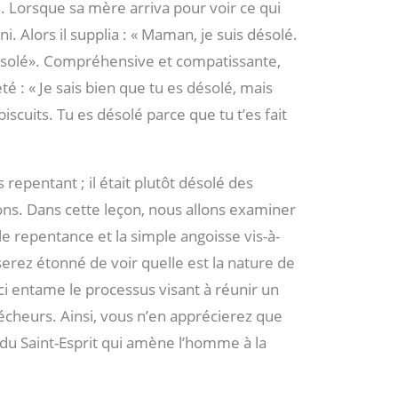
a. Lorsque sa mère arriva pour voir ce qui
puni. Alors il supplia : « Maman, je suis désolé.
 désolé». Compréhensive et compatissante,
é : « Je sais bien que tu es désolé, mais
iscuits. Tu es désolé parce que tu t’es fait
s repentant ; il était plutôt désolé des
ns. Dans cette leçon, nous allons examiner
ble repentance et la simple angoisse vis-à-
rez étonné de voir quelle est la nature de
ci entame le processus visant à réunir un
pécheurs. Ainsi, vous n’en apprécierez que
, du Saint-Esprit qui amène l’homme à la