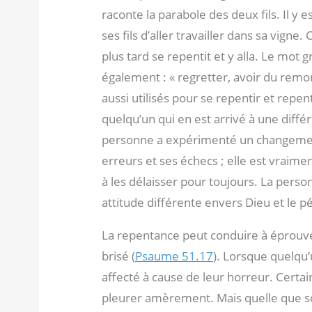
raconte la parabole des deux fils. Il y
ses fils d’aller travailler dans sa vigne.
plus tard se repentit et y alla. Le mot gr
également : « regretter, avoir du remor
aussi utilisés pour se repentir et repen
quelqu’un qui en est arrivé à une diffé
personne a expérimenté un changement
erreurs et ses échecs ; elle est vraime
à les délaisser pour toujours. La perso
attitude différente envers Dieu et le p
La repentance peut conduire à éprouve
brisé (
Psaume 51.17
). Lorsque quelqu’
affecté à cause de leur horreur. Certa
pleurer amèrement. Mais quelle que soi