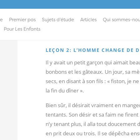
ie
Premier pas
Sujets d’étude
Articles
Qui sommes-nou
Pour Les Enfants
LEÇON 2: L’HOMME CHANGE DE D
Il y avait un petit garçon qui aimait bea
bonbons et les gâteaux. Un jour, sa mèr
secs, en disant à son fils : « fiston, j
la fin du dîner ».
Bien sûr, il désirait vraiment en manger
tentants. Son désir et sa faim ne firent
n’y tenant plus, il alla tout doucement da
en prit deux ou trois. Il se dépêcha en