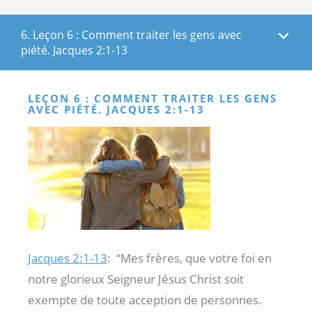
6. Leçon 6 : Comment traiter les gens avec
piété. Jacques 2:1-13
LEÇON 6 : COMMENT TRAITER LES GENS
AVEC PIÉTÉ. JACQUES 2:1-13
Jacques 2:1-13
:
“Mes frères, que votre foi en
notre glorieux Seigneur Jésus Christ soit
exempte de toute acception de personnes.