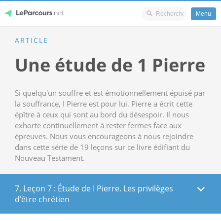
Menu
Skip
ARTICLE
LeParcours.net
to
Une étude de 1 Pierre
content
Si quelqu'un souffre et est émotionnellement épuisé par
la souffrance, I Pierre est pour lui. Pierre a écrit cette
épître à ceux qui sont au bord du désespoir. Il nous
exhorte continuellement à rester fermes face aux
épreuves. Nous vous encourageons à nous rejoindre
dans cette série de 19 leçons sur ce livre édifiant du
Nouveau Testament.
7. Leçon 7 : Étude de I Pierre. Les privilèges
d’être chrétien